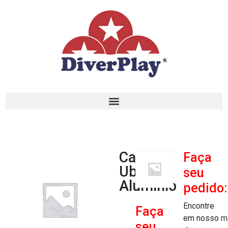
Caçapa
Faça
Uberaba
seu
Alumínio
pedido:
Encontre
Faça
em nosso
m
seu