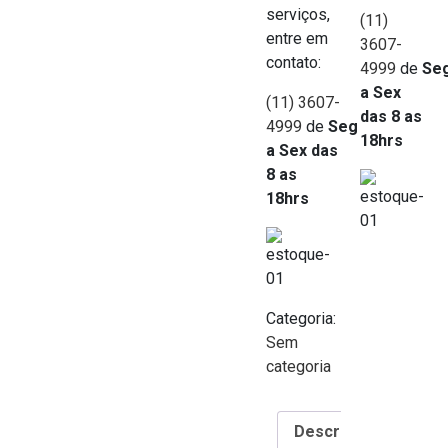
serviços,
(11)
entre em
3607-
contato:
4999
de
Se
a Sex
(11) 3607-
das 8 as
4999
de
Seg
18hrs
a Sex das
8 as
18hrs
Categoria:
Sem
categoria
Descrição