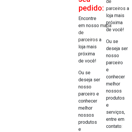
de
pedido:
parceiros
a
loja mais
Encontre
próxima
em nosso
mapa
de você!
de
parceiros
a
Ou se
loja mais
deseja ser
próxima
nosso
de você!
parceiro
e
Ou se
conhecer
deseja ser
melhor
nosso
nossos
parceiro e
produtos
conhecer
e
melhor
serviços,
nossos
entre em
produtos
contato:
e