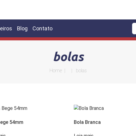
eiros
Blog
Contato
bolas
Home
| | bolas
Bege 54mm
Bola Branca
ais
Leia mais